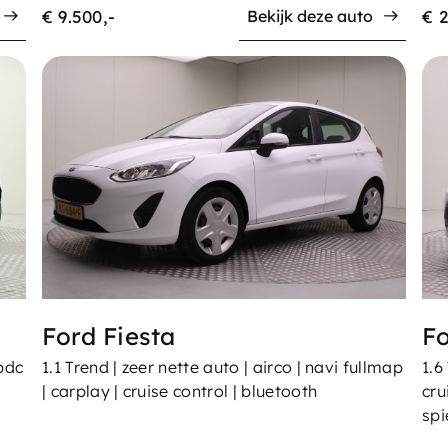
€ 9.500,-
€ 2
Bekijk deze auto
Ford Fiesta
Fo
 pdc
1.1 Trend | zeer nette auto | airco | navi fullmap
1.6
| carplay | cruise control | bluetooth
cru
spi