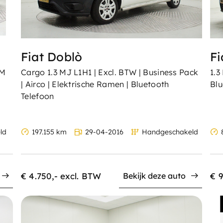
Fiat Doblò
Fi
PM
Cargo 1.3 MJ L1H1 | Excl. BTW | Business Pack
1.3
| Airco | Elektrische Ramen | Bluetooth
Blu
Telefoon
ld
197.155 km
29-04-2016
Handgeschakeld
€ 4.750,- excl. BTW
€ 9
Bekijk deze auto