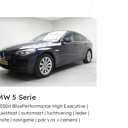
Za
09.00 - 17:00
Zo
Gesloten
Werkplaats
Ma - Vr:
8.00 - 17.30
Za:
9.00 - 12.00
Zo:
Gesloten
MW 5 Serie
530d BluePerformance High Executive |
uwstaat | automaat | luchtvering | leder |
mate | navigatie | pdc v/a + camera |