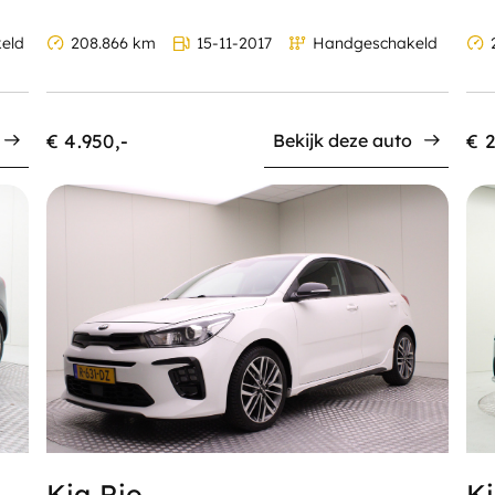
eld
208.866 km
15-11-2017
Handgeschakeld
2
€ 4.950,-
€ 2
Bekijk deze auto
Kia Rio
Ki