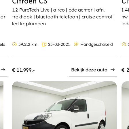
Citroën C3
Ci
1.2 PureTech Live | airco | pdc achter | afn.
1.4
oor
trekhaak | bluetooth telefoon | cruise control |
nw 
led koplampen
led
eld
59.512 km
25-03-2021
Handgeschakeld
1
€ 11.999,-
€ 2
Bekijk deze auto