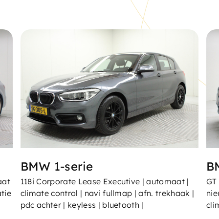
BMW 1-serie
B
aat
118i Corporate Lease Executive | automaat |
GT 
atie
climate control | navi fullmap | afn. trekhaak |
nie
pdc achter | keyless | bluetooth |
cli