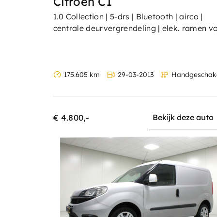
Citroën C1
1.0 Collection | 5-drs | Bluetooth | airco |
centrale deurvergrendeling | elek. ramen v
175.605 km
29-03-2013
Handgeschak
€ 4.800,-
Bekijk deze auto