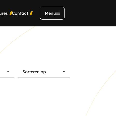
ures
Contact
Menu
Adres
Kerkendijk 134
5712 EX, Someren
Sorteren op
Contact
0493492356
verkoop@opelnijs.nl
Showroom
Ma t/m Vr:
09.00 - 19:00