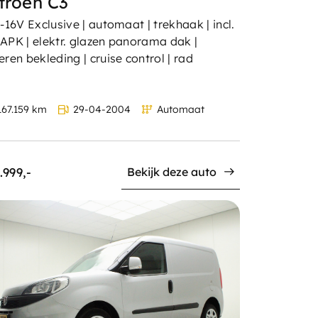
troën C3
i-16V Exclusive | automaat | trekhaak | incl.
APK | elektr. glazen panorama dak |
eren bekleding | cruise control | rad
67.159 km
29-04-2004
Automaat
.999,-
Bekijk deze auto