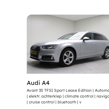
Onderhoud & reparatie
Vacatures
Over ons
Contact
Audi A4
Avant 35 TFSI Sport Lease Edition | Autom
| elektr. achterklep | climate control | navig
| cruise control | bluetooth | v