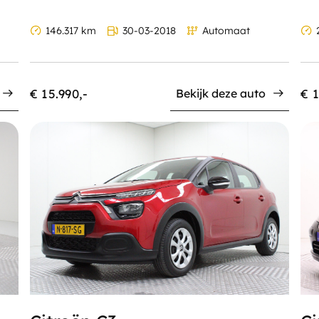
146.317 km
30-03-2018
Automaat
2
€ 15.990,-
€ 1
Bekijk deze auto