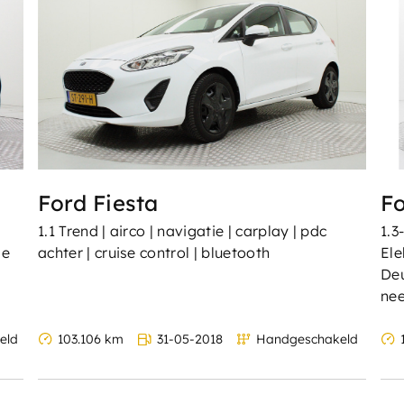
Ford Fiesta
Fo
1.1 Trend | airco | navigatie | carplay | pdc
1.3
le
achter | cruise control | bluetooth
Ele
Deu
ne
eld
103.106 km
31-05-2018
Handgeschakeld
1