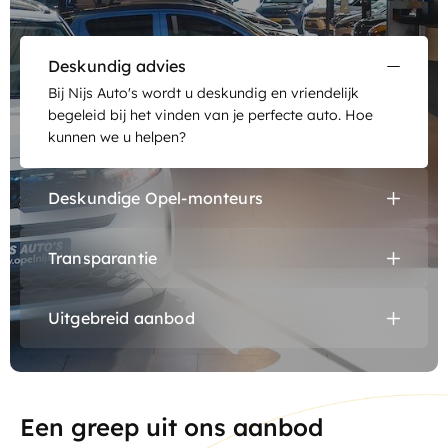
Ma - Vr:
8.00 - 17.30
Contact
Za:
9.00 - 12.00
Deskundig advies
Zo:
Gesloten
Bij Nijs Auto's wordt u deskundig en vriendelijk
begeleid bij het vinden van je perfecte auto. Hoe
kunnen we u helpen?
Deskundige Opel-monteurs
Nijs Auto's beschikt over deskundige Opel-monteurs
met jarenlange ervaring.
Transparantie
Volledige openheid over de geschiedenis en
conditie van de auto's, inclusief gedetailleerde
Uitgebreid aanbod
rapporten en informatie.
Een brede selectie aan occasions om aan
verschillende behoeften en budgetten te voldoen. Zo
kunnen we ook aan uw wensen voldoen!
Een greep uit ons aanbod