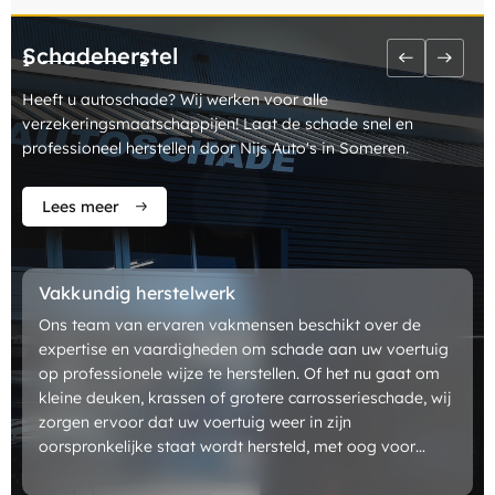
Schadeherstel
1
2
-
Heeft u autoschade? Wij werken voor alle
verzekeringsmaatschappijen! Laat de schade snel en
professioneel herstellen door Nijs Auto's in Someren.
Lees meer
Vakkundig herstelwerk
Ons team van ervaren vakmensen beschikt over de
expertise en vaardigheden om schade aan uw voertuig
op professionele wijze te herstellen. Of het nu gaat om
kleine deuken, krassen of grotere carrosserieschade, wij
zorgen ervoor dat uw voertuig weer in zijn
oorspronkelijke staat wordt hersteld, met oog voor
detail en kwaliteit.