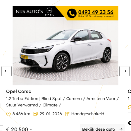
Opel Corsa
O
1.2 Turbo Edition | Blind Spot / Camera / Armsteun Voor /
1
|
Stuur Verwarmd / Climate /
8.486 km
29-01-2026
Handgeschakeld
€
€ 20.500,-
Bekijk deze auto