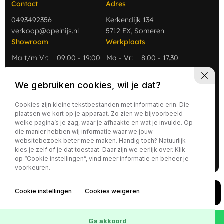
Contact
Adres
0493492356
Kerkendijk 134
verkoop@opelnijs.nl
5712 EX, Someren
Showroom
Werkplaats
Ma t/m Vr:
09.00 - 19:00
Ma - Vr:
8.00 - 17.30
Za
09.00 - 17:00
Za:
9.00 - 12.00
Zo
Gesloten
Zo:
Gesloten
We gebruiken cookies, wil je dat?
Cookies zijn kleine tekstbestanden met informatie erin. Die
plaatsen we kort op je apparaat. Zo zien we bijvoorbeeld
welke pagina’s je zag, waar je afhaakte en wat je invulde. Op
die manier hebben wij informatie waar we jouw
websitebezoek beter mee maken. Handig toch? Natuurlijk
kies je zelf of je dat toestaat. Daar zijn we eerlijk over. Klik
2026 - Nijs Auto's
Privacy policy
op “Cookie instellingen”, vind meer informatie en beheer je
voorkeuren.
Cookie instellingen
Cookies weigeren
Ga akkoord