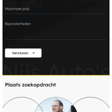
Versturen
Nijs Auto's
Plaats zoekopdracht