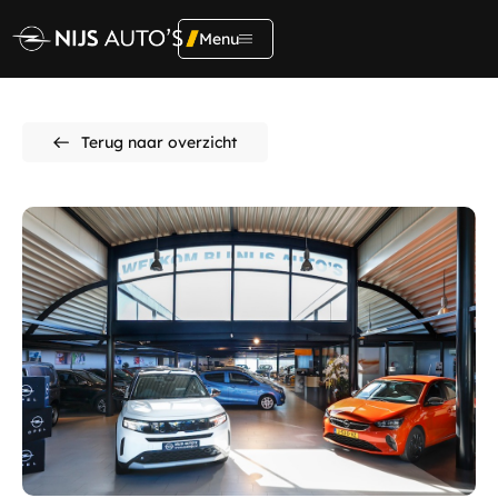
Menu
Adres
Terug naar overzicht
Kerkendijk 134
5712 EX, Someren
Home
Contact
Aanbod
0493492356
verkoop@opelnijs.nl
Diensten
Showroom
Onderhoud &
reparatie
Ma t/m Vr:
09.00 - 19:00
Za
09.00 - 17:00
Vacatures
Zo
Gesloten
Werkplaats
Over ons