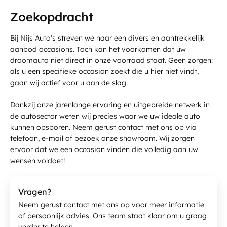
Ma - Vr:
8.00 - 17.30
Zoekopdracht
Contact
Za:
9.00 - 12.00
Zo:
Gesloten
Bij Nijs Auto's streven we naar een divers en aantrekkelijk
aanbod occasions. Toch kan het voorkomen dat uw
droomauto niet direct in onze voorraad staat. Geen zorgen:
als u een specifieke occasion zoekt die u hier niet vindt,
gaan wij actief voor u aan de slag.
Dankzij onze jarenlange ervaring en uitgebreide netwerk in
de autosector weten wij precies waar we uw ideale auto
kunnen opsporen. Neem gerust contact met ons op via
telefoon, e-mail of bezoek onze showroom. Wij zorgen
ervoor dat we een occasion vinden die volledig aan uw
wensen voldoet!
Vragen?
Neem gerust contact met ons op voor meer informatie
of persoonlijk advies. Ons team staat klaar om u graag
verder te helpen.