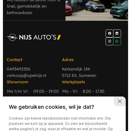
Snel, gemakkelijk en
betrouwbaar.
Contact
Adres
0493492356
Kerkendijk 134
verkoop@opelnijs.nl
5712 EX, Someren
Showroom
Werkplaats
Ma t/m Vr:
09.00 - 19:00
Ma - Vr:
8.00 - 17.30
Za
09.00 - 17:00
Za:
9.00 - 12.00
Zo
Gesloten
Zo:
Gesloten
We gebruiken cookies, wil je dat?
Cookies zijn kleine tekstbestanden met informatie erin. Die
plaatsen we kort op je apparaat. Zo zien we bijvoorbeeld
welke pagina’s je zag, waar je afhaakte en wat je invulde. Op