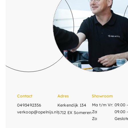
Contact
Adres
Showroom
Ma t/m Vr:
09.00 -
0493492356
Kerkendijk 134
Za
09.00 -
verkoop@opelnijs.nl
5712 EX Someren
Zo
Geslot