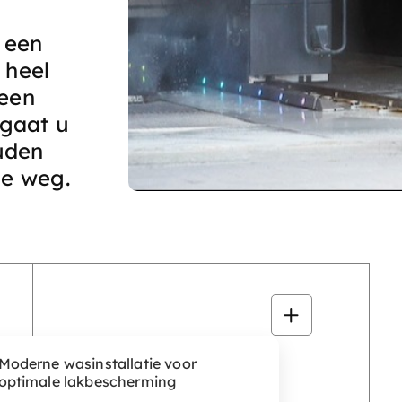
 een
 heel
 een
gaat u
uden
de weg.
Moderne wasinstallatie voor
Slim te
optimale lakbescherming
combineren met