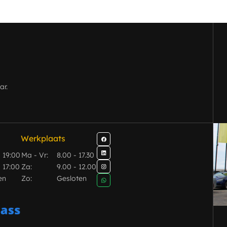
ar.
act
Contact
s
Werkplaats
We
Werkplaats
- 19:00
Ma - Vr:
8.00 - 17.30
 17:00
Za:
9.00 - 12.00
en
Zo:
Gesloten