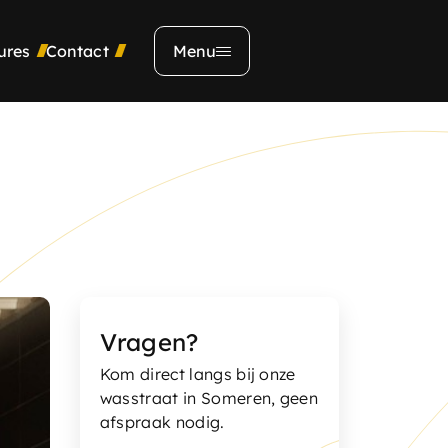
ures
Contact
Menu
Adres
Kerkendijk 134
5712 EX, Someren
Contact
0493492356
Vragen?
verkoop@opelnijs.nl
Kom direct langs bij onze
wasstraat in Someren, geen
Showroom
afspraak nodig.
Ma t/m Vr:
09.00 - 19:00