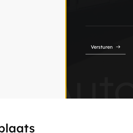
Versturen
js Auto
plaats