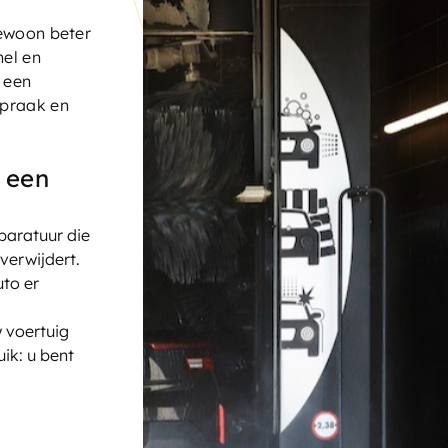
gewoon beter
nel en
 een
spraak en
 een
paratuur die
 verwijdert.
uto er
 voertuig
ik: u bent