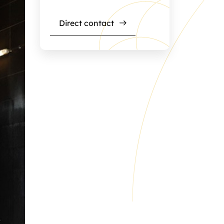
Za
09.00 - 17:00
Direct contact
Zo
Gesloten
Werkplaats
Ma - Vr:
8.00 - 17.30
Za:
9.00 - 12.00
Zo:
Gesloten