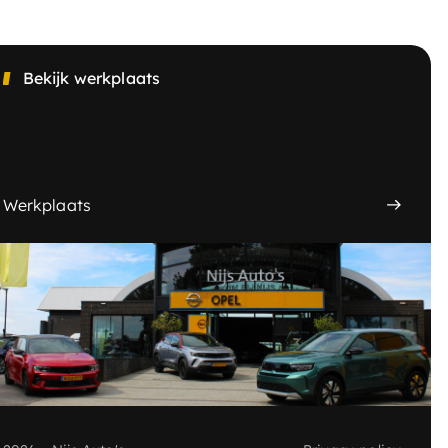
Bekijk werkplaats
Contact
Con
Werkplaats
rkplaats
Werkp