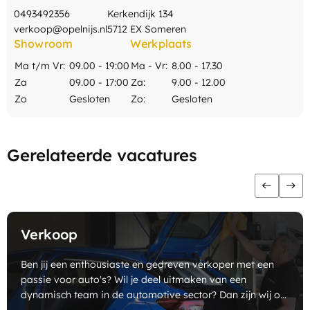
0493492356
Kerkendijk 134
verkoop@opelnijs.nl
5712 EX Someren
Showroom
Werkplaats
Ma t/m Vr:
09.00 - 19:00
Ma - Vr:
8.00 - 17.30
Za
09.00 - 17:00
Za:
9.00 - 12.00
Zo
Gesloten
Zo:
Gesloten
Gerelateerde vacatures
Verkoop
Ben jij een enthousiaste en gedreven verkoper met een
passie voor auto's? Wil je deel uitmaken van een
dynamisch team in de automotive sector? Dan zijn wij op