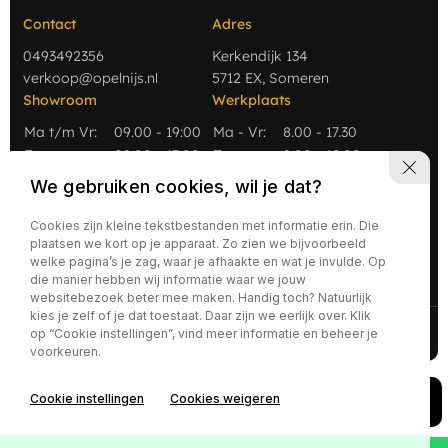
Contact
Adres
0493492356
Kerkendijk 134
verkoop@opelnijs.nl
5712 EX, Someren
Showroom
Werkplaats
Ma t/m Vr:
09.00 - 19:00
Ma - Vr:
8.00 - 17.30
Za
09.00 - 17:00
Za:
9.00 - 12.00
Zo
Gesloten
Zo:
Gesloten
We gebruiken cookies, wil je dat?
Cookies zijn kleine tekstbestanden met informatie erin. Die
plaatsen we kort op je apparaat. Zo zien we bijvoorbeeld
welke pagina’s je zag, waar je afhaakte en wat je invulde. Op
die manier hebben wij informatie waar we jouw
websitebezoek beter mee maken. Handig toch? Natuurlijk
kies je zelf of je dat toestaat. Daar zijn we eerlijk over. Klik
2026 - Nijs Auto's
Privacy policy
op “Cookie instellingen”, vind meer informatie en beheer je
voorkeuren.
Cookie instellingen
Cookies weigeren