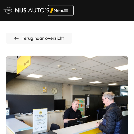
Menu
Adres
Terug naar overzicht
Kerkendijk 134
5712 EX, Someren
Home
Contact
Aanbod
0493492356
verkoop@opelnijs.nl
Diensten
Showroom
Onderhoud &
reparatie
Ma t/m Vr:
09.00 - 19:00
Za
09.00 - 17:00
Vacatures
Zo
Gesloten
Werkplaats
Over ons