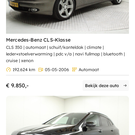
Mercedes-Benz CLS-Klasse
CLS 350 | automaat | schuif/kanteldak | climate |
leder+stoelverwarming | pdc v/a | navi fullmap | bluetooth |
cruise | xenon
192.624 km
05-05-2006
Automaat
€ 9.850,-
Bekijk deze auto