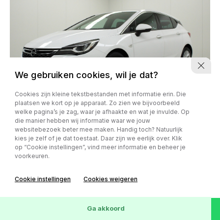
We gebruiken cookies, wil je dat?
Cookies zijn kleine tekstbestanden met informatie erin. Die
plaatsen we kort op je apparaat. Zo zien we bijvoorbeeld
welke pagina’s je zag, waar je afhaakte en wat je invulde. Op
Opel Astra
die manier hebben wij informatie waar we jouw
websitebezoek beter mee maken. Handig toch? Natuurlijk
1.6 CDTI Innovation | afn. trekhaak | climate control | navi
kies je zelf of je dat toestaat. Daar zijn we eerlijk over. Klik
fullmap | pdc v/a+camera | carplay | cruise control |
op “Cookie instellingen”, vind meer informatie en beheer je
bluetooth | d
voorkeuren.
59.405 km
19-06-2018
Handgeschakeld
Cookie instellingen
Cookies weigeren
€ 13.650,-
Bekijk deze auto
Wis
184
Voertuigen
Ga akkoord