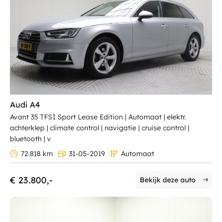
Ma - Vr:
8.00 - 17.30
Carrosserie
Contact
Za:
9.00 - 12.00
Zo:
Gesloten
SUV
56
Wagon
11
Sedan
3
Crossover
14
Hatchback
77
Van
23
Prijs (€)
Audi A4
Avant 35 TFSI Sport Lease Edition | Automaat | elektr.
-
achterklep | climate control | navigatie | cruise control |
bluetooth | v
72.818 km
31-05-2019
Automaat
€ 23.800,-
Bekijk deze auto