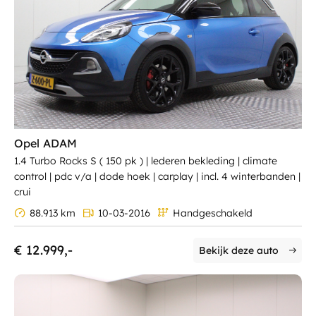
Opel ADAM
1.4 Turbo Rocks S ( 150 pk ) | lederen bekleding | climate
control | pdc v/a | dode hoek | carplay | incl. 4 winterbanden |
crui
88.913 km
10-03-2016
Handgeschakeld
€ 12.999,-
Bekijk deze auto