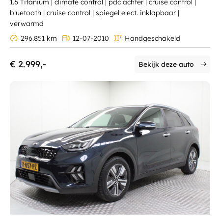
1.6 Titanium | climate control | pdc achter | cruise control |
bluetooth | cruise control | spiegel elect. inklapbaar |
verwarmd
296.851 km
12-07-2010
Handgeschakeld
€ 2.999,-
Bekijk deze auto