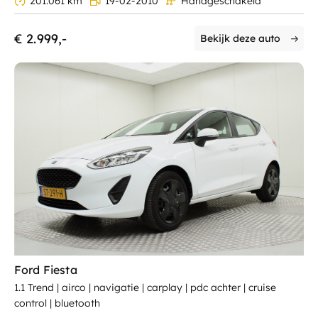
201.061 km
19-02-2010
Handgeschakeld
€ 2.999,-
Bekijk deze auto
Ford Fiesta
1.1 Trend | airco | navigatie | carplay | pdc achter | cruise
control | bluetooth