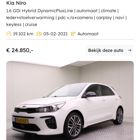
Kia Niro
1.6 GDi Hybrid DynamicPlusLine | automaat | climate |
leder+stoelverwarming | pdc v/a+camera | carplay | navi |
keyless | cruise
19.102 km
05-02-2021
Automaat
€ 24.850,-
Bekijk deze auto