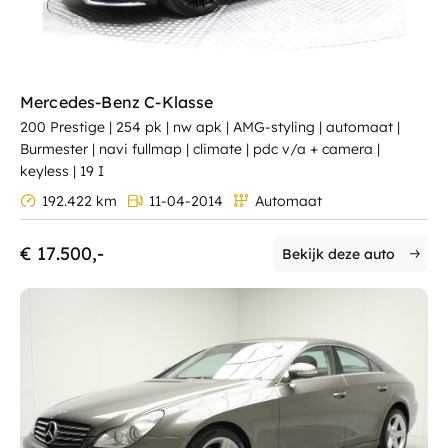
Mercedes-Benz C-Klasse
200 Prestige | 254 pk | nw apk | AMG-styling | automaat |
Burmester | navi fullmap | climate | pdc v/a + camera |
keyless | 19 I
192.422 km
11-04-2014
Automaat
€ 17.500,-
Bekijk deze auto