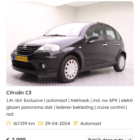
Citroën C3
1.4i-16V Exclusive | automaat | trekhaak | incl. nw APK | elektr.
glazen panorama dak | lederen bekleding | cruise control |
rad
167.159 km
29-04-2004
Automaat
€ 2.999,-
Bekijk deze auto