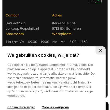
Contact
Adres
0493492356
Kerkendijk 134
verkoop@opelnijs.nl
5712 EX, Someren
Showroom
Werkplaats
Ma t/m Vr:
09.00 - 19:00
Ma - Vr:
8.00 - 17.30
Za
09.00 - 17:00
Za:
9.00 - 12.00
Zo
Gesloten
Zo:
Gesloten
We gebruiken cookies, wil je dat?
Cookies zijn kleine tekstbestanden met informatie erin. Die
plaatsen we kort op je apparaat. Zo zien we bijvoorbeeld
welke pagina’s je zag, waar je afhaakte en wat je invulde. Op
die manier hebben wij informatie waar we jouw
websitebezoek beter mee maken. Handig toch? Natuurlijk
kies je zelf of je dat toestaat. Daar zijn we eerlijk over. Klik
2026 - Nijs Auto's
Privacy policy
op “Cookie instellingen”, vind meer informatie en beheer je
voorkeuren.
Cookie instellingen
Cookies weigeren