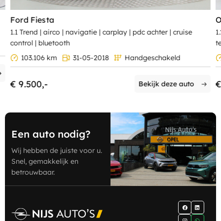
Ford Fiesta
O
1.1 Trend | airco | navigatie | carplay | pdc achter | cruise
1
control | bluetooth
t
103.106 km
31-05-2018
Handgeschakeld
€ 9.500,-
€
Bekijk deze auto
Een auto nodig?
Wij hebben de juiste voor u.
Snel, gemakkelijk en
betrouwbaar.