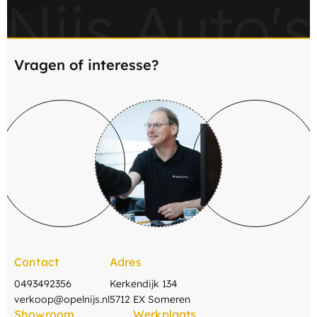
Nijs Auto's
Vragen of interesse?
Contact
Adres
0493492356
Kerkendijk 134
verkoop@opelnijs.nl
5712 EX Someren
Showroom
Werkplaats