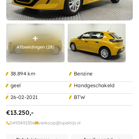
Ma - Vr:
8.00 - 17.30
Contact
Za:
9.00 - 12.00
Zo:
Gesloten
Afbeeldingen (28)
38.894 km
Benzine
geel
Handgeschakeld
26-02-2021
BTW
€13.250,-
0493492356
verkoop@opelnijs.nl