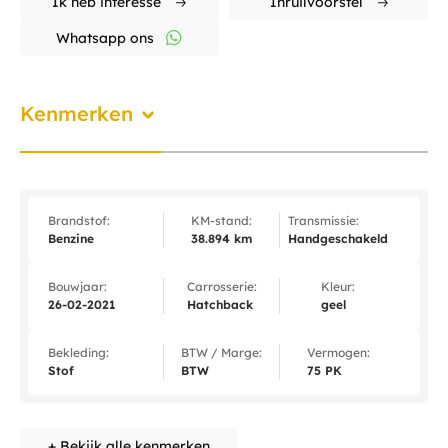
Ik heb interesse
Inruilvoorstel
Whatsapp ons
Kenmerken
Brandstof:
KM-stand:
Transmissie:
Benzine
38.894 km
Handgeschakeld
Bouwjaar:
Carrosserie:
Kleur:
26-02-2021
Hatchback
geel
Bekleding:
BTW / Marge:
Vermogen:
Stof
BTW
75 PK
+ Bekijk alle kenmerken