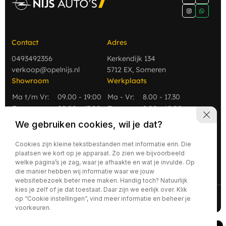
Contact
Adres
0493492356
Kerkendijk 134
verkoop@opelnijs.nl
5712 EX, Someren
Showroom
Werkplaats
Ma t/m Vr:
09.00 - 19:00
Ma - Vr:
8.00 - 17.30
Za
09.00 - 17:00
Za:
9.00 - 12.00
Zo
Gesloten
Zo:
Gesloten
We gebruiken cookies, wil je dat?
Cookies zijn kleine tekstbestanden met informatie erin. Die
plaatsen we kort op je apparaat. Zo zien we bijvoorbeeld
welke pagina’s je zag, waar je afhaakte en wat je invulde. Op
die manier hebben wij informatie waar we jouw
websitebezoek beter mee maken. Handig toch? Natuurlijk
kies je zelf of je dat toestaat. Daar zijn we eerlijk over. Klik
2026 - Nijs Auto's
Privacy policy
op “Cookie instellingen”, vind meer informatie en beheer je
voorkeuren.