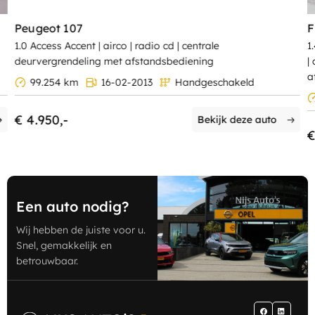
Peugeot 107
F
1.0 Access Accent | airco | radio cd | centrale
1
deurvergrendeling met afstandsbediening
|
a
99.254 km
16-02-2013
Handgeschakeld
€ 4.950,-
Bekijk deze auto
€
Een auto nodig?
Wij hebben de juiste voor u.
Snel, gemakkelijk en
betrouwbaar.