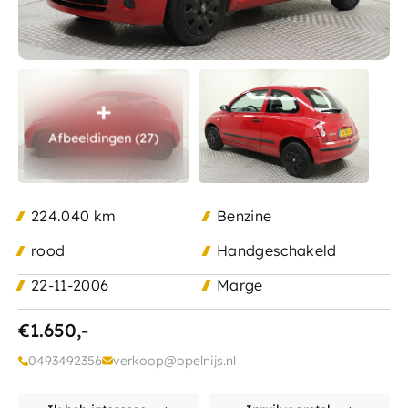
Ma - Vr:
8.00 - 17.30
Contact
Za:
9.00 - 12.00
Zo:
Gesloten
Afbeeldingen (27)
224.040 km
Benzine
rood
Handgeschakeld
22-11-2006
Marge
€1.650,-
0493492356
verkoop@opelnijs.nl