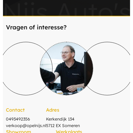
Nijs Auto's
Vragen of interesse?
Contact
Adres
0493492356
Kerkendijk 134
verkoop@opelnijs.nl
5712 EX Someren
Showroom
Werkplaats