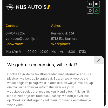
Contact
Adres
0493492356
Kerkendijk 134
verkoop@opelnijs.nl
5712 EX, Someren
Showroom
Werkplaats
Ma t/m Vr:
09.00 - 19:00
Ma - Vr:
8.00 - 17.30
Za
09.00 - 17:00
Za:
9.00 - 12.00
Zo
Gesloten
Zo:
Gesloten
We gebruiken cookies, wil je dat?
Cookies zijn kleine tekstbestanden met informatie erin. Die
plaatsen we kort op je apparaat. Zo zien we bijvoorbeeld
welke pagina’s je zag, waar je afhaakte en wat je invulde. Op
die manier hebben wij informatie waar we jouw
websitebezoek beter mee maken. Handig toch? Natuurlijk
kies je zelf of je dat toestaat. Daar zijn we eerlijk over. Klik
2026 - Nijs Auto's
Privacy policy
op “Cookie instellingen”, vind meer informatie en beheer je
voorkeuren.