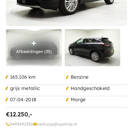
Ma - Vr:
8.00 - 17.30
Contact
Za:
9.00 - 12.00
Zo:
Gesloten
Afbeeldingen (35)
165.106 km
Benzine
grijs metallic
Handgeschakeld
07-04-2018
Marge
€12.250,-
0493492356
verkoop@opelnijs.nl