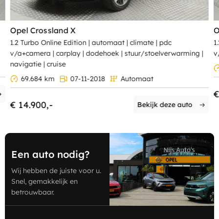
Opel Crossland X
O
1.2 Turbo Online Edition | automaat | climate | pdc
1
v/a+camera | carplay | dodehoek | stuur/stoelverwarming |
v
navigatie | cruise
69.684 km
07-11-2018
Automaat
€
€ 14.900,-
Bekijk deze auto
Een auto nodig?
Wij hebben de juiste voor u.
Snel, gemakkelijk en
betrouwbaar.