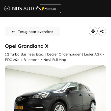
Menu
Adres
Terug naar overzicht
Kerkendijk 134
5712 EX, Someren
Home
Opel Grandland X
Contact
Aanbod
1.2 Turbo Business Exec. | Dealer Onderhouden | Leder AGR /
0493492356
PDC v&a / Bluetooth / Navi Full Map
verkoop@opelnijs.nl
Diensten
Showroom
Onderhoud &
reparatie
Ma t/m Vr:
09.00 - 19:00
Za
09.00 - 17:00
Vacatures
Zo
Gesloten
Werkplaats
Over ons