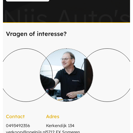
Nijs Auto's
Vragen of interesse?
Contact
Adres
0493492356
Kerkendijk 134
verkoop@opelnijs.nl
5712 EX Someren