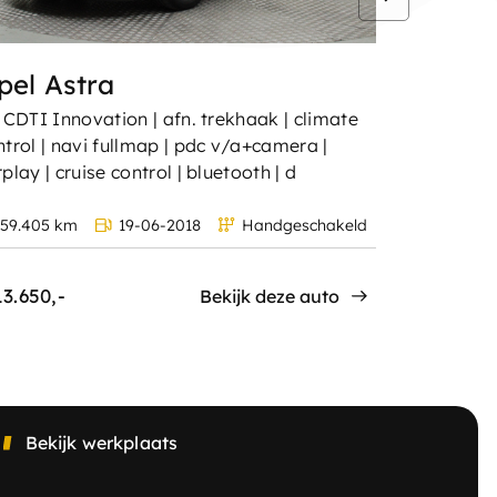
pel Astra
Opel C
6 CDTI Innovation | afn. trekhaak | climate
1.2 Turbo Ye
ntrol | navi fullmap | pdc v/a+camera |
draadloos |
play | cruise control | bluetooth | d
cruise cont
59.405 km
19-06-2018
Handgeschakeld
3.818 km
13.650,-
€ 22.800,-
Bekijk deze auto
Bekijk werkplaats