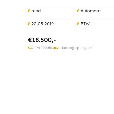
Onderhoud & reparatie
rood
Automaat
Vacatures
20-05-2019
BTW
Over ons
€18.500,-
Contact
0493492356
verkoop@opelnijs.nl