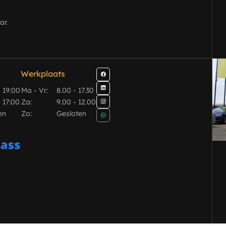
ar.
ct
Contact
C
erkplaats
Werk
Werkplaats
- 19:00
Ma - Vr:
8.00 - 17.30
 17:00
Za:
9.00 - 12.00
en
Zo:
Gesloten