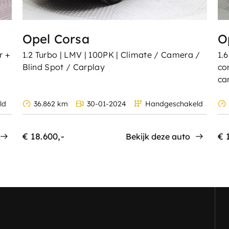
Opel Corsa
O
r +
1.2 Turbo | LMV | 100PK | Climate / Camera /
1.
Blind Spot / Carplay
co
car
ld
36.862 km
30-01-2024
Handgeschakeld
€ 18.600,-
€ 
Bekijk deze auto