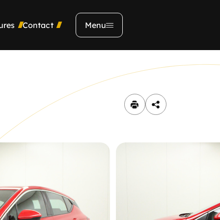
ures
Contact
Menu
Adres
Kerkendijk 134
5712 EX, Someren
Contact
0493492356
verkoop@opelnijs.nl
Showroom
Ma t/m Vr:
09.00 - 19:00