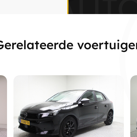
js Auto
Gerelateerde voertuige