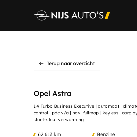
Terug naar overzicht
Opel Astra
Home
1.4 Turbo Business Executive | automaat | climat
Aanbod
control | pdc v/a | navi fullmap | keyless | carplay
stoel+stuur verwarming
Diensten
62.613 km
Benzine