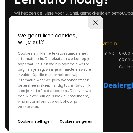
Wij hebben de juiste voor u. Snel, gemakkelijk en betrouwba
ntact
Conta
Werkplaats
W
We gebruiken cookies,
wil je dat?
Contact
Adres
Showroom
Ma t/m Vr:
09.00 
0493492356
Kerkendijk 134
Cookies zijn kleine tekstbestanden met
informatie erin. Die plaatsen we kort op je
Za
09.00 -
verkoop@opelnijs.nl
5712 EX, Someren
apparaat. Zo zien we bijvoorbeeld welke
Zo
Geslot
pagina’s je zag, waar je afhaakte en wat je
invulde. Op die manier hebben wij
informatie waar we jouw websitebezoek
beter mee maken. Handig toch? Natuurlijk
kies je zelf of je dat toestaat. Daar zijn we
eerlijk over. Klik op “Cookie instellingen”,
vind meer informatie en beheer je
voorkeuren.
Cookie instellingen
Cookies weigeren