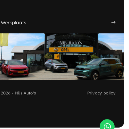
ontact
Cont
Werkplaats
plaats
Werkplaa
2026 - Nijs Auto's
Privacy policy