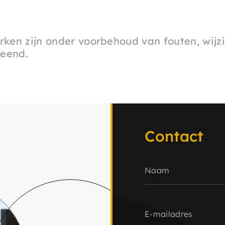
rken zijn onder voorbehoud van fouten, wijz
leend.
Contact