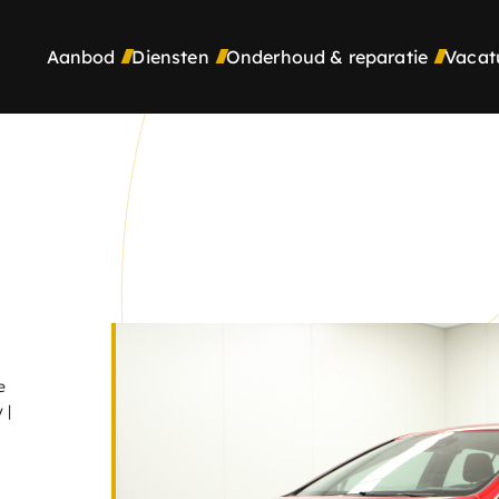
Aanbod
Diensten
Onderhoud & reparatie
Vacat
e
 |