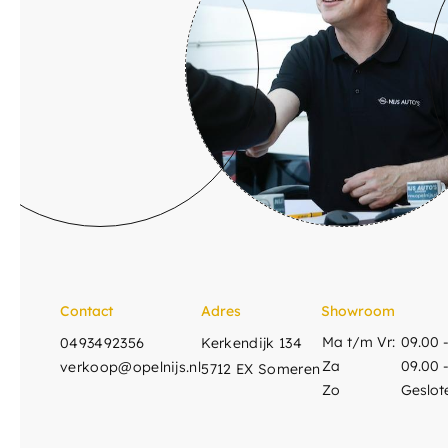
Contact
Adres
Showroom
Ma t/m Vr:
09.00 -
0493492356
Kerkendijk 134
Za
09.00 -
verkoop@opelnijs.nl
5712 EX Someren
Zo
Geslot