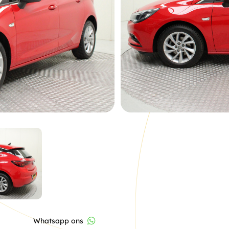
Za
09.00 - 17:00
Zo
Gesloten
Werkplaats
Ma - Vr:
8.00 - 17.30
Za:
9.00 - 12.00
Zo:
Gesloten
Whatsapp ons