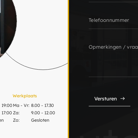
Werkplaats
Versturen
 19:00
Ma - Vr:
8.00 - 17.30
 17:00
Za:
9.00 - 12.00
en
Zo:
Gesloten