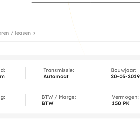
eren / leasen
d:
Transmissie:
Bouwjaar:
km
Automaat
20-05-2019
ng:
BTW / Marge:
Vermogen:
BTW
150 PK